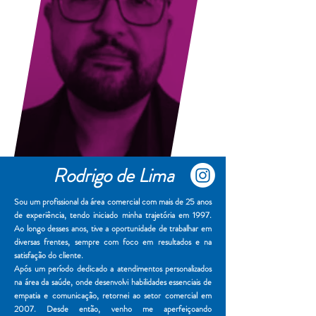
Rodrigo de Lima
Sou um profissional da área comercial com mais de 25 anos
de experiência, tendo iniciado minha trajetória em 1997.
Ao longo desses anos, tive a oportunidade de trabalhar em
diversas frentes, sempre com foco em resultados e na
satisfação do cliente.
Após um período dedicado a atendimentos personalizados
na área da saúde, onde desenvolvi habilidades essenciais de
empatia e comunicação, retornei ao setor comercial em
2007. Desde então, venho me aperfeiçoando