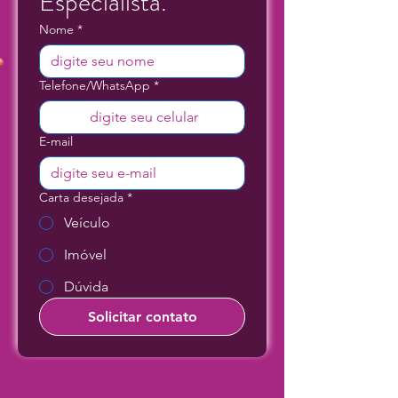
Especialista.
Nome
*
Telefone/WhatsApp
*
E-mail
Carta desejada
*
Veículo
Imóvel
Dúvida
Solicitar contato