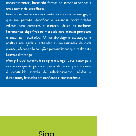
constantemente, buscando formas de elevar as vendas a
um patamar de excelência.
Possuo um amplo conhecimento na área de tecnologia, o
que me permite identificar e alavancar oportunidades
valiosas para parceiros e clientes. Utilizo as melhores
ferramentas disponíveis no mercado para otimizar processos
e maximizar resultados. Minha abordagem estratégica e
analítica me ajuda a entender as necessidades de cada
cliente, oferecendo soluções personalizadas que realmente
fazem a diferença.
Meu principal objetivo é sempre entregar valor, tanto para
os clientes quanto para a empresa. Acredito que o sucesso
é construído através de relacionamentos sólidos e
duradouros, baseados em confiança e transparência.
Siga-