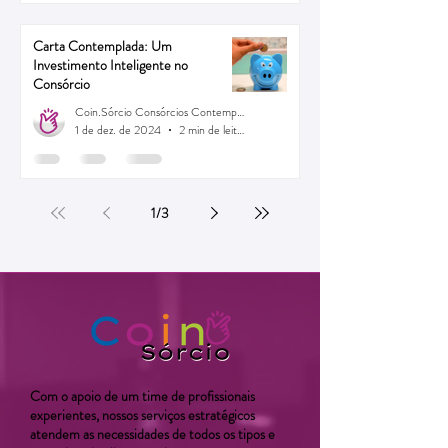
Carta Contemplada: Um
Investimento Inteligente no
Consórcio
Coin.Sórcio Consórcios Contemplados
1 de dez. de 2024
2 min de leitura
1
/
3
Com o apoio de um time de profissionais
experientes, nossos serviços estratégicos
atendem as necessidades de todos os tipos e