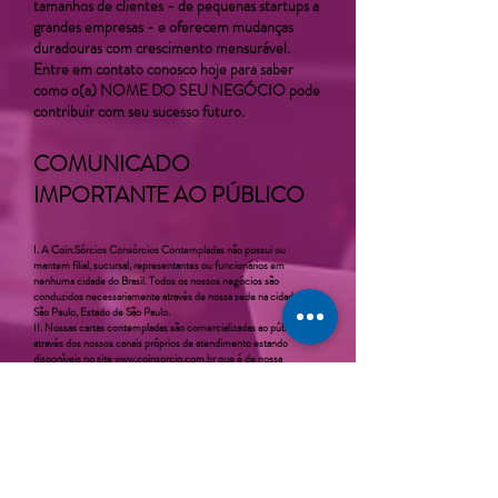
tamanhos de clientes - de pequenas startups a
grandes empresas - e oferecem mudanças
duradouras com crescimento mensurável.
Entre em contato conosco hoje para saber
como o(a) NOME DO SEU NEGÓCIO pode
contribuir com seu sucesso futuro.
COMUNICADO
IMPORTANTE AO PÚBLICO
I. A Coin.Sórcios Consórcios Contempladas não possui ou
mantem filial, sucursal, representantes ou funcionários em
nenhuma cidade do Brasil. Todos os nossos negócios são
conduzidos necessariamente através de nossa sede na cidade de
São Paulo, Estado de São Paulo.
II. Nossas cartas contempladas são comercializadas ao público
através dos nossos canais próprios de atendimento estando
disponíveis no site
www.coinsorcio.com.br
que é de nossa
exclusiva propriedade, responsabilidade e administração.
III. Trabalhamos com Cartas próprias, de clientes que
disponibilizam para venda em nosso site e cartas de empresas
parceiras. Consulte nossa equipe.
IV. Todos e quaisquer pagamentos relativos a negociação de
nossas cartas contempladas deverão ser realizados somente em
conta corrente bancária de titularidade de UNiK Consultoria
Financeira, Correspondente CAIXA Aqui, representada por seu