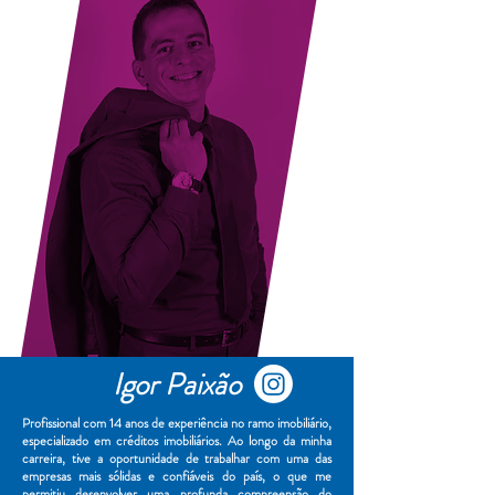
Igor Paixão
Profissional com 14 anos de experiência no ramo imobiliário,
especializado em créditos imobiliários. Ao longo da minha
carreira, tive a oportunidade de trabalhar com uma das
empresas mais sólidas e confiáveis do país, o que me
permitiu desenvolver uma profunda compreensão do