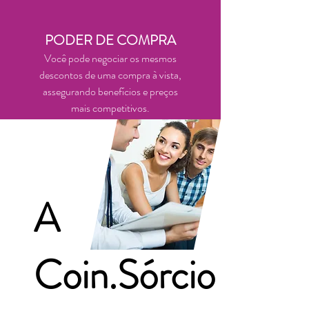
PODER DE COMPRA
Você pode negociar os mesmos
descontos de uma compra à vista,
assegurando benefícios e preços
mais competitivos.
A
Coin.Sórcio