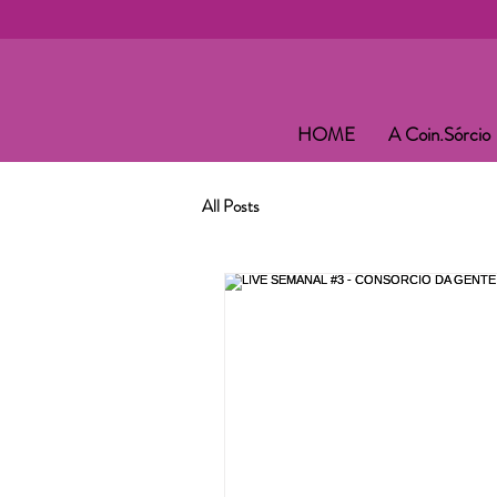
HOME
A Coin.Sórcio
All Posts