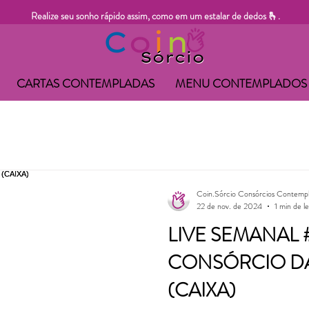
Realize seu sonho rápido assim, como em um estalar de dedos 🫰.
CARTAS CONTEMPLADAS
MENU CONTEMPLADOS
Coin.Sórcio Consórcios Contemp
22 de nov. de 2024
1 min de le
LIVE SEMANAL #
CONSÓRCIO D
(CAIXA)