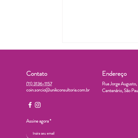
Contato
Endereço
(11) 3136-1157
Rua Jorge Augusto, 8
coin.sorcio@unikconsultoria.com.br
Centenário, São P
Assine agora