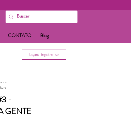
CONTATO
Blog
Login/Registre-se
lados
itura
3 -
A GENTE