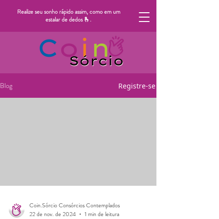
Realize seu sonho rápido assim, como em um
estalar de dedos 🫰.
Blog
Registre-se
Coin.Sórcio Consórcios Contemplados
22 de nov. de 2024
1 min de leitura