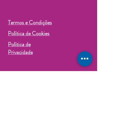
Termos e Condições
Política de Cookies
Política de
Privacidade
©2024 por Coin.Sórcio Consórcios
Contemplados. Criado e protegido
por
Wix
*NÃO SOMOS ADMINISTRADORA DE
CONSÓRCIO E/OU INSTITUIÇÃO
FINANCEIRA.*
Atuamos como Correspondente CAIXA