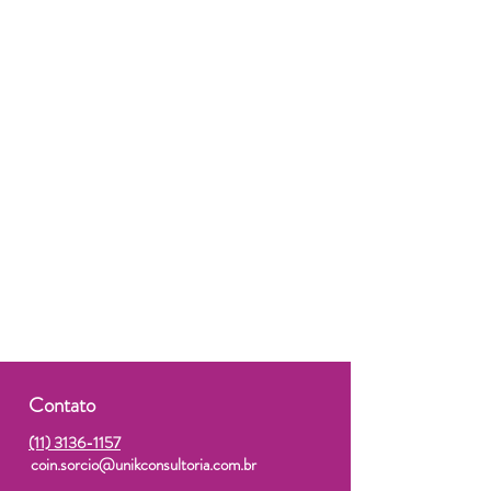
Contato
(11) 3136-1157
coin.sorcio@unikconsultoria.com.br