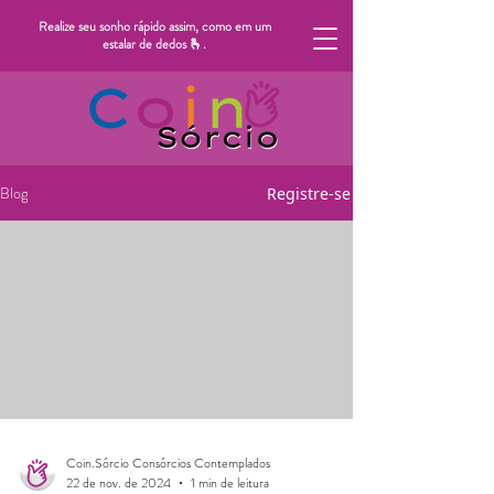
Realize seu sonho rápido assim, como em um
estalar de dedos 🫰.
Blog
Registre-se
Coin.Sórcio Consórcios Contemplados
22 de nov. de 2024
1 min de leitura