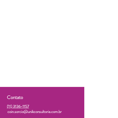
Contato
(11) 3136-1157
coin.sorcio@unikconsultoria.com.br