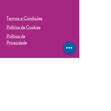
Termos e Condições
Política de Cookies
Política de
Privacidade
©2024 por Coin.Sórcio Consórcios
Contemplados. Criado e protegido
por
Wix
*NÃO SOMOS ADMINISTRADORA DE
CONSÓRCIO E/OU INSTITUIÇÃO
FINANCEIRA.*
Atuamos como Correspondente CAIXA