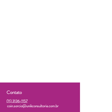
Contato
(11) 3136-1157
coin.sorcio@unikconsultoria.com.br