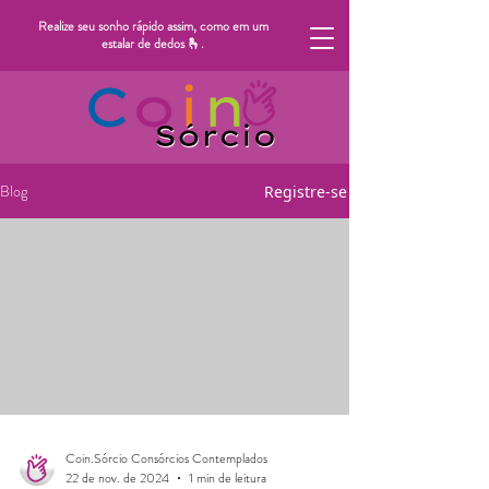
Realize seu sonho rápido assim, como em um
estalar de dedos 🫰.
Blog
Registre-se
Coin.Sórcio Consórcios Contemplados
22 de nov. de 2024
1 min de leitura