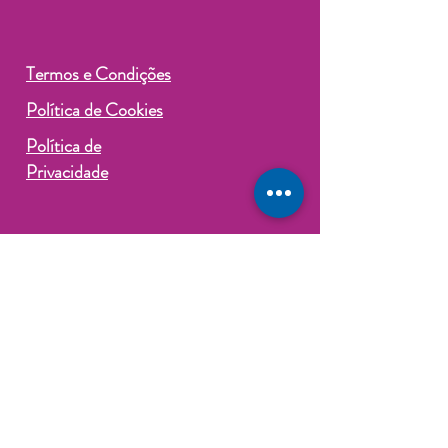
Termos e Condições
Política de Cookies
Política de
Privacidade
©2024 por Coin.Sórcio Consórcios
Contemplados. Criado e protegido
por
Wix
*NÃO SOMOS ADMINISTRADORA DE
CONSÓRCIO E/OU INSTITUIÇÃO
FINANCEIRA.*
Atuamos como Correspondente CAIXA