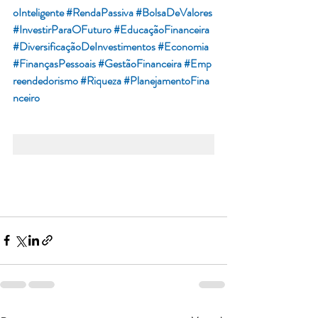
oInteligente
#RendaPassiva
#BolsaDeValores
#InvestirParaOFuturo
#EducaçãoFinanceira
#DiversificaçãoDeInvestimentos
#Economia
#FinançasPessoais
#GestãoFinanceira
#Emp
reendedorismo
#Riqueza
#PlanejamentoFina
nceiro