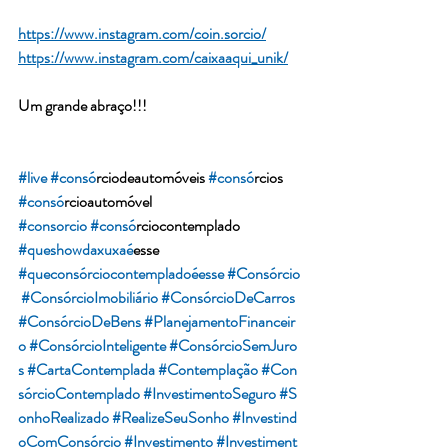
https://www.instagram.com/coin.sorcio/
https://www.instagram.com/caixaaqui_unik/
Um grande abraço!!!
#live
#conso
́rciodeautomóveis 
#conso
́rcios 
#conso
́rcioautomóvel 
#consorcio
#conso
́rciocontemplado 
#queshowdaxuxae
́esse 
#queconsórciocontempladoéesse
#Consórcio
#ConsórcioImobiliário
#ConsórcioDeCarros
#ConsórcioDeBens
#PlanejamentoFinanceir
o
#ConsórcioInteligente
#ConsórcioSemJuro
s
#CartaContemplada
#Contemplação
#Con
sórcioContemplado
#InvestimentoSeguro
#S
onhoRealizado
#RealizeSeuSonho
#Investind
oComConsórcio
#Investimento
#Investiment