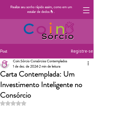
Realize seu sonho rápido assim, como em um
estalar de dedos 🫰.
Post
Registre-se
Coin.Sórcio Consórcios Contemplados
1 de dez. de 2024
2 min de leitura
Carta Contemplada: Um
Investimento Inteligente no
Consórcio
Avaliado com NaN de 5 estrelas.