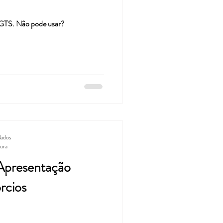
FGTS. Não pode usar?
lados
tura
rcios