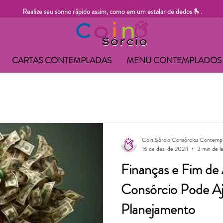
Realize seu sonho rápido assim, como em um estalar de dedos 🫰.
CARTAS CONTEMPLADAS
MENU CONTEMPLADOS
Coin.Sórcio Consórcios Contemp
16 de dez. de 2024
3 min de le
Finanças e Fim d
Consórcio Pode Aj
Planejamento