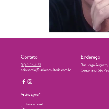
Contato
Endereço
(11) 3136-1157
Rua Jorge Augusto, 8
coin.sorcio@unikconsultoria.com.br
Centenário, São P
Assine agora