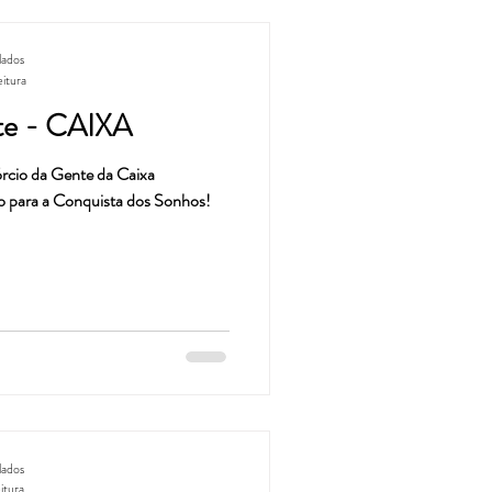
lados
eitura
te - CAIXA
rcio da Gente da Caixa
 para a Conquista dos Sonhos!
lados
itura