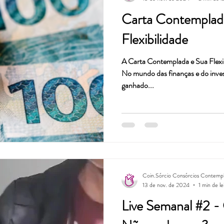
Carta Contemplad
Flexibilidade
A Carta Contemplada e Sua Flex
No mundo das finanças e do inve
ganhado...
Coin.Sórcio Consórcios Contemp
13 de nov. de 2024
1 min de le
Live Semanal #2 -