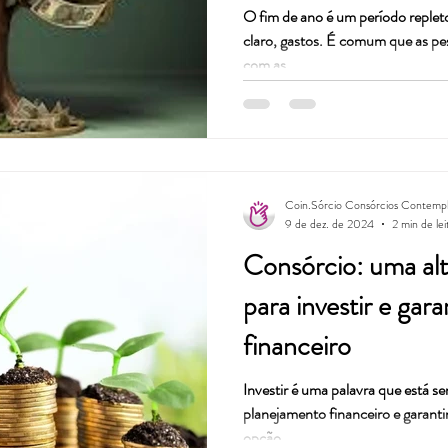
O fim de ano é um período repleto
claro, gastos. É comum que as pe
com as...
Coin.Sórcio Consórcios Contemp
9 de dez. de 2024
2 min de lei
Consórcio: uma alte
para investir e gara
financeiro
Investir é uma palavra que está 
planejamento financeiro e garanti
opção...