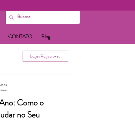
CONTATO
Blog
Login/Registre-se
lados
itura
e Ano: Como o
udar no Seu