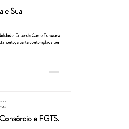
a e Sua
ibilidade: Entenda Como Funciona
stimento, a carta contemplada tem
lados
itura
 Consórcio e FGTS.