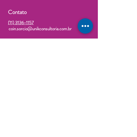
financeiro
Contato
(11) 3136-1157
coin.sorcio@unikconsultoria.com.br
Endereço
Rua Jorge Augusto, 83, sala 52 - Vila
Centenário, São Paulo - SP,
03645-000
Horário
Seg. a Sex.: 9:00 às 18:00
Assine agora