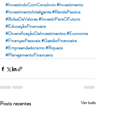
#InvestindoComConsórcio
#Investimento
#InvestimentoInteligente
#RendaPassiva
#BolsaDeValores
#InvestirParaOFuturo
#EducaçãoFinanceira
#DiversificaçãoDeInvestimentos
#Economia
#FinançasPessoais
#GestãoFinanceira
#Empreendedorismo
#Riqueza
#PlanejamentoFinanceiro
Posts recentes
Ver tudo