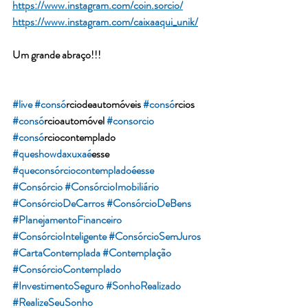
https://www.instagram.com/coin.sorcio/
https://www.instagram.com/caixaaqui_unik/
Um grande abraço!!!
#live
#conso
́rciodeautomóveis 
#conso
́rcios 
#conso
́rcioautomóvel 
#consorcio
#conso
́rciocontemplado 
#queshowdaxuxae
́esse 
#queconsórciocontempladoéesse
#Consórcio
#ConsórcioImobiliário
#ConsórcioDeCarros
#ConsórcioDeBens
#PlanejamentoFinanceiro
#ConsórcioInteligente
#ConsórcioSemJuros
#CartaContemplada
#Contemplação
#ConsórcioContemplado
#InvestimentoSeguro
#SonhoRealizado
#RealizeSeuSonho