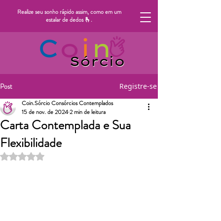
Realize seu sonho rápido assim, como em um
estalar de dedos 🫰.
Post
Registre-se
Coin.Sórcio Consórcios Contemplados
15 de nov. de 2024
2 min de leitura
Carta Contemplada e Sua
Flexibilidade
Avaliado com NaN de 5 estrelas.