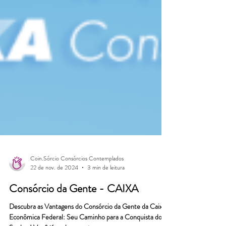
Coin.Sórcio Consórcios Contemplados