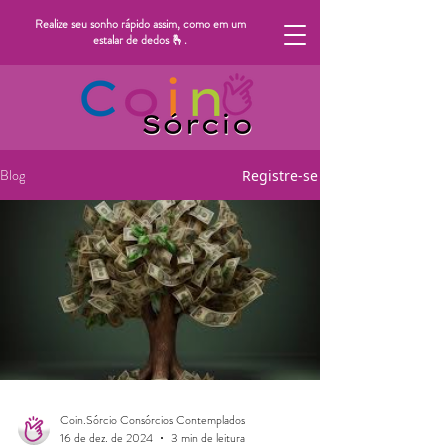
Realize seu sonho rápido assim, como em um
estalar de dedos 🫰.
Blog
Registre-se
Coin.Sórcio Consórcios Contemplados
16 de dez. de 2024
3 min de leitura